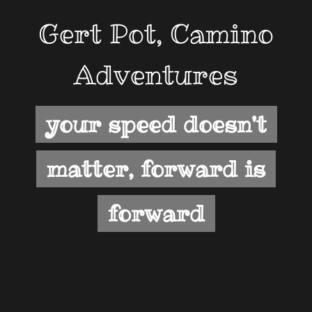
Gert Pot, Camino
Adventures
your speed doesn't
matter, forward is
forward