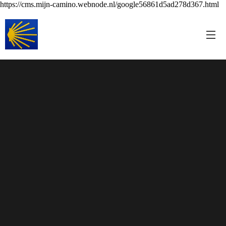
https://cms.mijn-camino.webnode.nl/google56861d5ad278d367.html