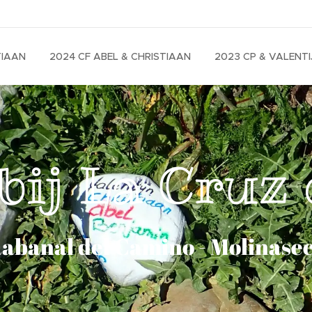
TIAAN
2024 CF ABEL & CHRISTIAAN
2023 CP & VALENTI
bij La Cruz 
abanal del Camino - Molinase