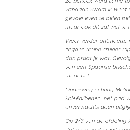
zo bekeek werd ik me to
vandaan kwam ik weet het
gevoel even te delen bel
maar ook dit zal wel t
Weer verder ontmoette i
zeggen kleine stukjes lo
dan praat je wat. Gevolg
van een Spaanse bisschop
maar ach.
Onderweg richting Molina
knieën/benen, het pad w
onverwachts doen uitglij
Op 2/3 van de afdaling 
dat hij er veel moeite 