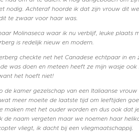
 nodig. Achteraf hoorde ik dat zijn vrouw dit we
it te zwaar voor haar was.
ar Molinaseca waar ik nu verblijf, leuke plaats m
berg is redelijk nieuw en modern.
 herberg checkte net het Canadese echtpaar in e
ing de was doen en meteen heeft ze mijn wasje o
ant het hoeft niet!
 op de kamer gezelschap van een Italiaanse vrouw
l wat meer moeite de laatste tijd om leeftijden goe
t te maken met het ouder worden en dus ook dat j
 ik de naam vergeten maar we noemen haar helik
ikopter vliegt, ik dacht bij een vliegmaatschappij.