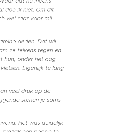
 Waar dat nu ineens
 doe ik niet. Om dit
ch wel raar voor mij
amino deden. Dat wil
wam ze telkens tegen en
et hun, onder het oog
etsen. Eigenlijk te lang
dan veel druk op de
iggende stenen je soms
vond. Het was duidelijk
n rugzak een poosje te