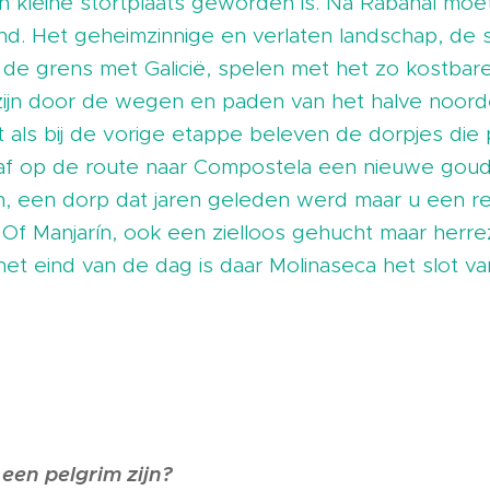
 kleine stortplaats geworden is. Na Rabanal moet 
end. Het geheimzinnige en verlaten landschap, de
p de grens met Galicië, spelen met het zo kostba
zijn door de wegen en paden van het halve noorde
et als bij de vorige etappe beleven de dorpjes die
af op de route naar Compostela een nieuwe goud
n, een dorp dat jaren geleden werd maar u een re
 Of Manjarín, ook een zielloos gehucht maar herr
et eind van de dag is daar Molinaseca het slot va
een pelgrim zijn?