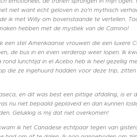
ch emotioneel, de tranen sprongen in mijn ogen.
 niet want echt geloven in zo'n mythisch verhaal
de ik met Willy om bovenstaande te vertellen. To
e maken hebben met de mystiek van de Camino!
k een stel Amerikaanse vrouwen die een luxere C
pen, de bus in en even verderop weer lopen. Ik k
 rond lunchtijd in el Acebo heb ik heel gezellig m
 die ze ingehuurd hadden voor deze trip, zitten kl
seca, en dit was best een pittige afdaling, is er 
as nu niet bepaald geplaveid en dan kunnen losl
den. Gelukkig is mij dat niet overkomen!
kwam ik het Canadese echtpaar tegen van gistera
mee had om af te dalen. Ik nog aangeboden om zij