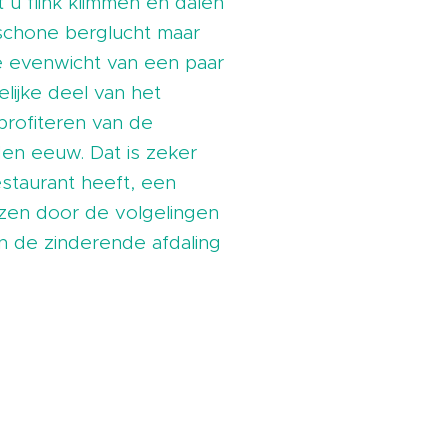
u flink klimmen en dalen
 schone berglucht maar
re evenwicht van een paar
lijke deel van het
 profiteren van de
en eeuw. Dat is zeker
staurant heeft, een
ezen door de volgelingen
n de zinderende afdaling